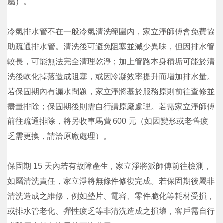
屬）。
冷氣排水管不在一般冷氣清洗範圍內，家立淨師傅會免費協
助疏通排水管。清洗後可避免阻塞並減少異味，但因排水管
較長，可能無法完全清理乾淨；加上管路本身積垢可能於清
洗後軟化掉落造成阻塞，或因冷凝效率提升而增加排水量。
若保固期內有漏水問題，家立淨將基於服務原則前往查修並
盡量排除；保固期後則需自行請原廠處理。若需家立淨師傅
前往疏通排除，將另收車馬費 600 元（如因變形或老舊疲
乏需更換，請洽原廠處理）。
保固期 15 天內若有故障產生，家立淨將派師傅前往檢測，
如屬清洗責任，家立淨將無條件修復完成。若保固期後屬非
清洗造成之維修，例如墊片、電容、零件脆化等耗材受損，
或排水管老化、彈性疲乏等非清洗造成之損壞，客戶需自行