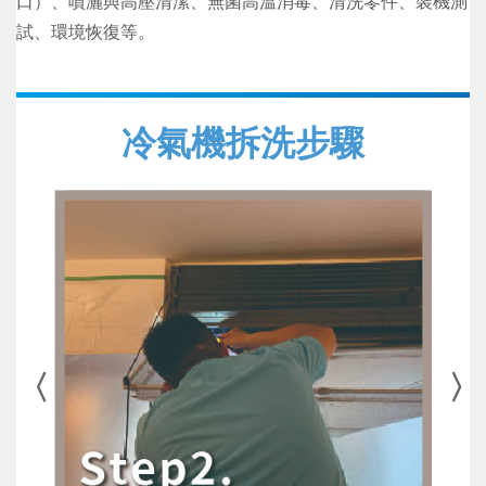
口）、噴灑與高壓清潔、無菌高溫消毒、清洗零件、裝機測
試、環境恢復等。
冷氣機拆洗步驟