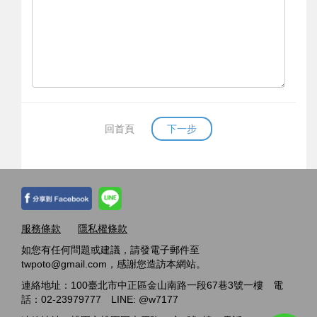
回首頁
下一步
服務條款
隱私權條款
如您有任何問題或建議，請發電子郵件至
twpoto@gmail.com，感謝您造訪本網站。
連絡地址：100臺北市中正區金山南路一段67巷3號一樓 電
話：02-23979777 LINE: @w7177