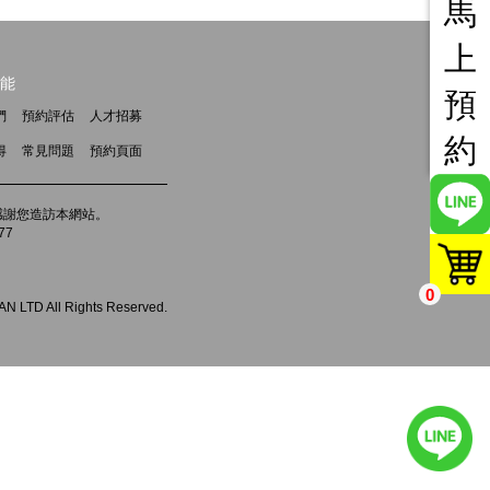
馬
上
能
預
們
預約評估
人才招募
約
得
常見問題
預約頁面
m，感謝您造訪本網站。
77
0
 LTD All Rights Reserved.