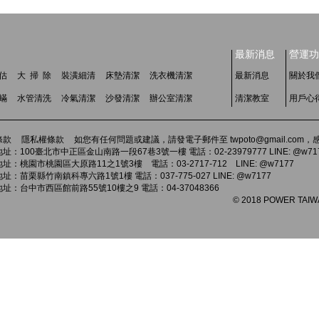
最新消息
營運功
估
大 掃 除
裝潢細清
床墊清潔
洗衣機清潔
最新消息
關於我
 蟎
水管清洗
冷氣清潔
沙發清潔
辦公室清潔
清潔教室
用戶心
條款
隱私權條款
如您有任何問題或建議，請發電子郵件至 twpoto@gmail.co
址：100臺北市中正區金山南路一段67巷3號一樓 電話：02-23979777 LINE: @w71
址：桃園市桃園區大原路11之1號3樓 電話：03-2717-712 LINE: @w7177
址：苗栗縣竹南鎮科專六路1號1樓 電話：037-775-027 LINE: @w7177
址：台中市西區館前路55號10樓之9 電話：04-37048366
© 2018 POWER TAIWAN