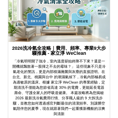
2026洗冷氣全攻略｜費用、頻率、專業9大步
驟推薦 - 家立淨 WeClean
「冷氣明明開了強冷，室內溫度卻始終降不下來？還是一
開機就飄散著一股揮之不去的霉味？」 這些現象不只是冷
氣老化的警訊，更是內部積滿黴菌與灰塵的直接證明。在
台北、新北、桃園與台中 的潮濕氣候下，冷氣內部極易成
為過敏原的溫床。根據 家立淨 WeClean 的專業經驗，定
期清洗不僅能為您節省高達 30% 的電費，更能延長電器
壽命、守護全家人的呼吸道健康。 本篇攻略將為您揭秘
2026 最新洗冷氣費用行情、分享職人級的 9 大拆洗步
驟，並教您如何透過感官判斷最佳的清潔頻率。別讓髒空
氣陪伴您的夏季，現在就跟著我們一起重獲新機般的涼爽
與清新