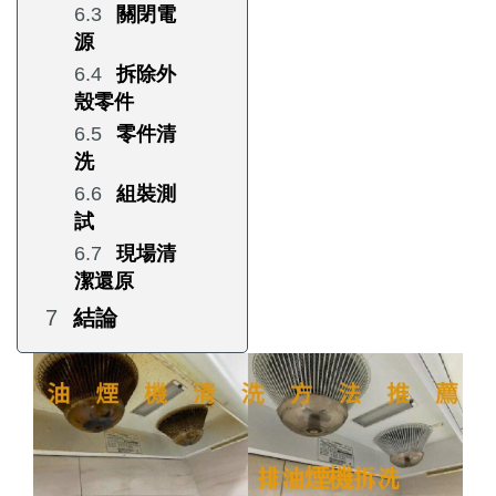
關閉電
源
拆除外
殼零件
零件清
洗
組裝測
試
現場清
潔還原
結論