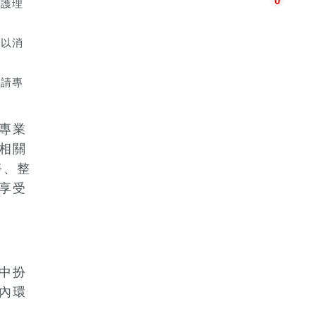
0
和護理
可以消
聘請專
專業
相關
淨、整
享受
中扮
內環