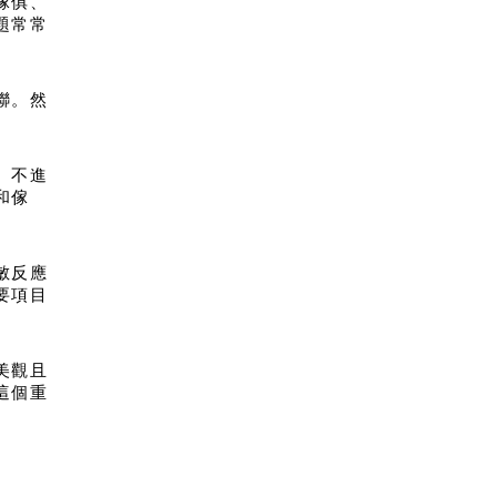
傢俱、
題常常
聯。然
。不進
和傢
敏反應
要項目
美觀且
這個重