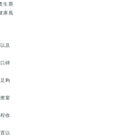
產生塵
健康風
型以及
和口碑
有足夠
、擦窗
工程收
配置以