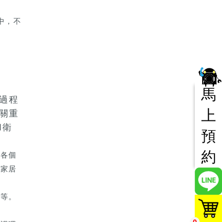
中，不
馬
過程
上
關重
和衛
預
約
的各個
的家居
隙等。