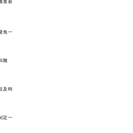
搬進新
避免一
和雜
並及時
制定一