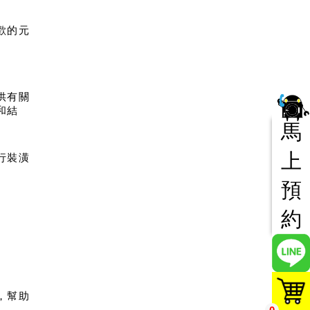
歡的元
供有關
和結
馬
上
行裝潢
預
約
，幫助