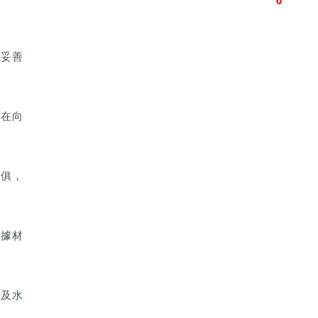
0
過妥善
並在向
傢俱，
根據材
以及水