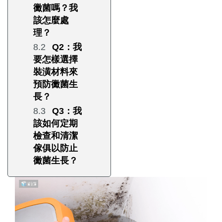
黴菌嗎？我
該怎麼處
理？
Q2：我
要怎樣選擇
裝潢材料來
預防黴菌生
長？
Q3：我
該如何定期
檢查和清潔
傢俱以防止
黴菌生長？