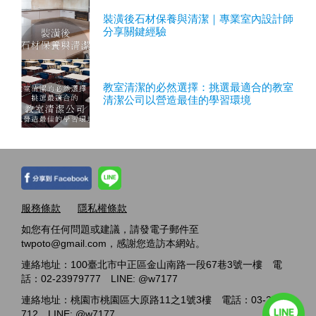
裝潢後石材保養與清潔｜專業室內設計師
分享關鍵經驗
教室清潔的必然選擇：挑選最適合的教室
清潔公司以營造最佳的學習環境
服務條款
隱私權條款
如您有任何問題或建議，請發電子郵件至
twpoto@gmail.com，感謝您造訪本網站。
連絡地址：100臺北市中正區金山南路一段67巷3號一樓 電
話：02-23979777 LINE: @w7177
連絡地址：桃園市桃園區大原路11之1號3樓 電話：03-2717-
712 LINE: @w7177