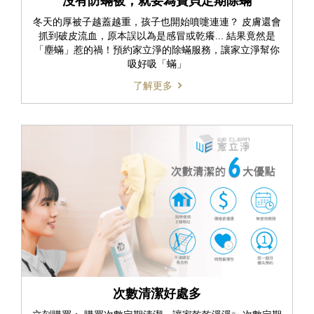
沒有防蟎被，就要為寶貝定期除蟎
冬天的厚被子越蓋越重，孩子也開始噴嚏連連？ 皮膚還會
抓到破皮流血，原本誤以為是感冒或乾癢... 結果竟然是
「塵蟎」惹的禍！預約家立淨的除蟎服務，讓家立淨幫你
吸好吸「蟎」
了解更多
次數清潔好處多