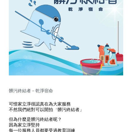
髒污終結者－乾淨宿命
可惜家立淨很認真在為大家服務
不然我們絕對可以開拍
髒污終結者」
「
但為什麼是髒污終結者呢？
因為
家立淨
堅持
每一位服務人員都要受過教育訓練