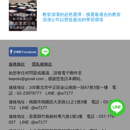
教室清潔的必然選擇：挑選最適合的教室
清潔公司以營造最佳的學習環境
服務條款
隱私權條款
如您有任何問題或建議，請發電子郵件至
twpoto@gmail.com，感謝您造訪本網站。
連絡地址：100臺北市中正區金山南路一段67巷3號一樓 電
話：02-23979777 LINE: @w7177
連絡地址：桃園市桃園區大原路11之1號3樓 電話：03-2717-
712 LINE: @w7177
連絡地址：苗栗縣竹南鎮科專六路1號1樓 電話：037-775-
027 LINE: @w7177