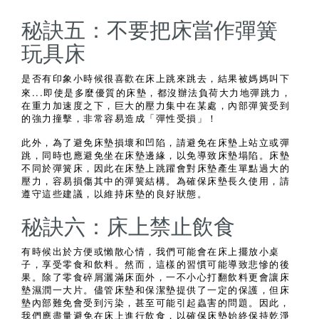
秘訣五：不要把床當作彈簧
玩具床
是否有印象小時候很喜歡在床上跳來跳去，結果被媽媽叫下
...
來
即使是多麼優質的床墊，都沒辦法負荷大力地彈跳力，
在重力加速度之下，巨大的壓力集中在某處，內部彈簧受到
的強力撞擊，非常容易造成「彈性受損」！
此外，為了避免床墊損壞和凹陷，請避免在床墊上站立或彈
跳，同時也應避免坐在床墊邊緣，以免導致床墊塌陷。床墊
不同於彈簧床，因此在床墊上跳躍會對床墊產生單點過大的
壓力，容易損傷其中的彈簧結構。為確保床墊長久使用，請
遵守這些建議，以維持床墊的良好狀態。
秘訣六：床上禁止飲食
有時候出於方便或懶散心情，我們可能會在床上擺放小桌
子，享受零食和飲料。然而，這樣的習慣可能導致悲慘的後
果。除了零食碎屑灑滿床面外，一不小心打翻飲料更會讓床
墊濕潤一大片。儘管床墊和保潔墊提供了一定的保護，但床
墊內部難免會受到污染，甚至可能引起蟲害的問題。因此，
我們應盡量避免在床上進行飲食，以確保床墊始終保持乾淨