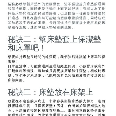
請務必移除新床墊外的塑膠膜套，這不僅能提升床墊的通風
和保持乾燥，同時也使得躺在上面更加舒適！有些人為了維
持新床墊的清潔而保留塑膠膜，但這樣做不僅會影響睡眠的
舒適感，而且在翻身時可能發出塑膠摩擦的聲音，同時造成
悶熱感和不透氣的困擾。長時間保持在塑膠袋中也容易使床
墊積存濕氣，進而導致床墊發霉的現象。
秘訣二：幫床墊套上保潔墊
和床單吧！
想要維持床墊長時間的乾淨度，我們強烈建議舖上床單和保
潔墊！
日常生活中，可能會遇到生理期經血側漏、小孩尿床或意外
打翻飲料等情況。這時候只需更換床單和保潔墊，相較於床
墊，它們更容易清洗，也能有效避免污漬和液體直接滲透到
床墊內部。
秘訣三：床墊放在床架上
放置在不適合的床底上，非常容易影響床墊的支撐力，進而
影響睡眠品質，且損害床墊！另外，台灣屬於氣候潮濕的地
區，不建議直接將床墊放在地板上。由於獨立筒床墊是由多
個彈簧排列而成，因此避免選擇床架空隙太大的情況，以免