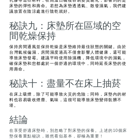
乳膠等這些材料，在高溫日曬後容易變質脆化，影響到的是
床墊的彈性和壽命。若想為床墊透透氣、散發濕氣，我們建
議放置在陰涼處進行陰乾就好。
秘訣九：床墊所在區域的空
間乾燥保持
保持房間通風並保持乾燥是床墊維持最佳狀態的關鍵。由於
台灣氣候偏濕，房間濕度過高不僅會影響人體健康，還可能
導致床墊發霉。建議平時使用除濕機，降低環境中的濕氣，
確保床墊和您都處於一個舒適的環境中，同時延長床墊的使
用壽命。
秘訣十：盡量不在床上抽菸
在床上吸煙，除了可能導致火災的危險；同時，床墊內的材
料也容易吸收煙塵、氣味，這很可能導致床墊變得骯髒不
堪。
結論
在享受舒適床墊時，別忽略了對床墊的保養。上述的
10
個床
墊保養重點秘訣，雖然看似基本，卻極為重要！