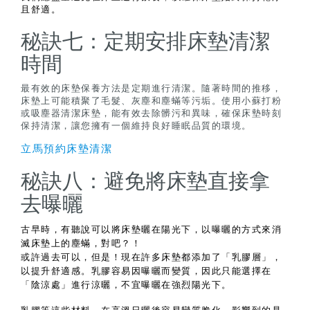
且舒適。
秘訣七：定期安排床墊清潔
時間
最有效的床墊保養方法是定期進行清潔。隨著時間的推移，
床墊上可能積聚了毛髮、灰塵和塵蟎等污垢。使用小蘇打粉
或吸塵器清潔床墊，能有效去除髒污和異味，確保床墊時刻
保持清潔，讓您擁有一個維持良好睡眠品質的環境。
立馬預約床墊清潔
秘訣八：避免將床墊直接拿
去曝曬
古早時，有聽說可以將床墊曬在陽光下，以曝曬的方式來消
滅床墊上的塵蟎，對吧？！
或許過去可以，但是！現在許多床墊都添加了「乳膠層」，
以提升舒適感。乳膠容易因曝曬而變質，因此只能選擇在
「陰涼處」進行涼曬，不宜曝曬在強烈陽光下。