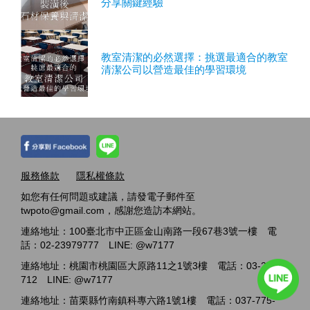
分享關鍵經驗
教室清潔的必然選擇：挑選最適合的教室
清潔公司以營造最佳的學習環境
服務條款
隱私權條款
如您有任何問題或建議，請發電子郵件至
twpoto@gmail.com，感謝您造訪本網站。
連絡地址：100臺北市中正區金山南路一段67巷3號一樓 電
話：02-23979777 LINE: @w7177
連絡地址：桃園市桃園區大原路11之1號3樓 電話：03-2717-
712 LINE: @w7177
連絡地址：苗栗縣竹南鎮科專六路1號1樓 電話：037-775-