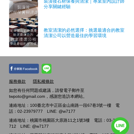
裝潢後石材保養與清潔｜專業室內設計師
分享關鍵經驗
教室清潔的必然選擇：挑選最適合的教室
清潔公司以營造最佳的學習環境
服務條款
隱私權條款
如您有任何問題或建議，請發電子郵件至
twpoto@gmail.com，感謝您造訪本網站。
連絡地址：100臺北市中正區金山南路一段67巷3號一樓 電
話：02-23979777 LINE: @w7177
連絡地址：桃園市桃園區大原路11之1號3樓 電話：03-2717-
712 LINE: @w7177