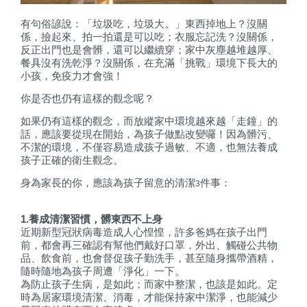
有句俗諺說：「垃圾吃，垃圾大。」東西掉地上？沒關
係，撿起來、拍一拍還是可以吃；衣服忘記洗？沒關係，
反正出門也是會髒，還可以繼續穿；家中灰塵越堆越厚、
餐具沒有洗乾淨？沒關係，在充滿「挑戰」環境下長大的
小孩，免疫力才會強！
你是否也仍有這樣的觀念呢？
如果仍有這樣的觀念，而放縱家中環境越來越「走鐘」的
話，應該要從現在開始，為孩子做點改變囉！因為髒污、
不潔的環境，不僅容易造成孩子過敏、不適，也無法養成
孩子正確的衛生觀念。
身為家長的你，應該為孩子留意的清潔
件事：
3
1.
養成清潔習慣，髒東西不上身
近期新型冠狀病毒造成人心惶惶，許多爸媽在孩子出門
前，都會再三確認有幫他們戴好口罩，外出、觸碰公共物
品、飲食前，也會督促孩子勤洗手，甚至隨身攜帶酒精，
隨時隨地為孩子周遭「淨化」一下。
為防止孩子生病，是如此；而家中整潔，也該是如此。定
時為居家環境清潔、消毒，才能保持家中潔淨，也能減少