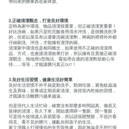
帶回來的髒東西在家肆虐。
2.
正確清潔觀念，打造良好環境
定時為家中環境、物品清潔很重要，但正確清潔更重要！
好比洗碗，如果只是吃完飯後用清水沖洗，是很難洗乾淨
的，但若以菜瓜布沾適量洗碗清潔劑，將碗的裡裡外外都
仔細刷洗、沖洗，才能擁有潔淨的碗。
清潔家中環境也是相同概念，如果使用不正確的清潔用
品、方式，也會讓清潔效果打折，所以擁有且貫徹正確清
潔觀念，拖地用
型拖法、霉垢用合適的清潔劑並耐心等
S
待……等等，才能讓
髒污真正
！
OUT
3.
良好生活習慣，健康生活好簡單
良好生活習慣不外乎就是勤洗手、勤倒垃圾，避免蚊蟲滋
生及異味，並養成定期居家清潔、保持室內乾燥的習慣，
才能讓生活離髒污越來越遠。
但是現代人生活忙碌，確實沒有那麼多時間認真、徹底又
規律的清潔，長久下來，開始選擇睜一隻眼、閉一隻眼，
可是現今疫情讓人容易緊張，所以請張開雙眼，不容許看
得見、看不見的髒污，擾亂你與孩子的生活。
家立淨職人打掃懂你的辛苦與焦慮，因此無論是不想打掃