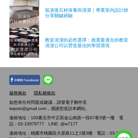
裝潢後石材保養與清潔｜專業室內設計師
分享關鍵經驗
教室清潔的必然選擇：挑選最適合的教室
清潔公司以營造最佳的學習環境
服務條款
隱私權條款
如您有任何問題或建議，請發電子郵件至
twpoto@gmail.com，感謝您造訪本網站。
連絡地址：100臺北市中正區金山南路一段67巷3號一樓 電
話：02-23979777 LINE: @w7177
連絡地址：桃園市桃園區大原路11之1號3樓 電話：03-2717-