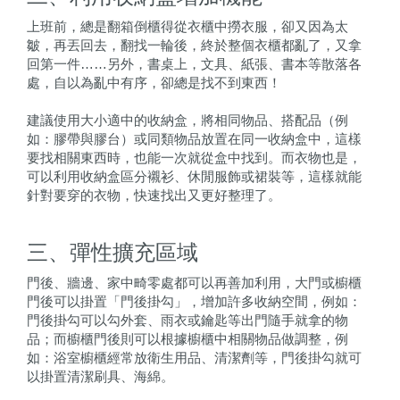
上班前，總是翻箱倒櫃得從衣櫃中撈衣服，卻又因為太
皺，再丟回去，翻找一輪後，終於整個衣櫃都亂了，又拿
回第一件……另外，書桌上，文具、紙張、書本等散落各
處，自以為亂中有序，卻總是找不到東西！
建議使用大小適中的收納盒，將相同物品、搭配品（例
如：膠帶與膠台）或同類物品放置在同一收納盒中，這樣
要找相關東西時，也能一次就從盒中找到。而衣物也是，
可以利用收納盒區分襯衫、休閒服飾或裙裝等，這樣就能
針對要穿的衣物，快速找出又更好整理了。
三、彈性擴充區域
門後、牆邊、家中畸零處都可以再善加利用，大門或櫥櫃
門後可以掛置「門後掛勾」，增加許多收納空間，例如：
門後掛勾可以勾外套、雨衣或鑰匙等出門隨手就拿的物
品；而櫥櫃門後則可以根據櫥櫃中相關物品做調整，例
如：浴室櫥櫃經常放衛生用品、清潔劑等，門後掛勾就可
以掛置清潔刷具、海綿。