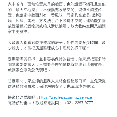
家中若有一面無堆置家具的牆面，也能設置不鑽孔且無痕
的「頂天立地架」，不僅擴充收納空間、能彈性調整位
置，也讓家中牆面別有一番風味。而家具空處是指沙發
底、床底、馬桶上方及洗手台下等畸零空間，建議能妥善
放置活動式置物架或輪式滑軌抽屜，放大收納空間又能讓
家中更整潔。
大多數人都喜歡乾淨整潔的房子，但你需要多少時間、多
少體力，才能把房屋整理成心中理想的樣子呢？
定期清潔與打掃，並非容易保持的習慣，如果想把更多時
間拿來陪陪家人，只需要合理的價格就能達到這個效果，
就讓家立淨為您代勞吧～
防疫期間，家立淨的服務人員將全程配戴口罩，且免費提
供酒精與漂白水，保護您的安全，也讓環境更整潔。
快來預約體驗吧：
https://weclean.com.tw/service
電話預約也ok！歡迎來電詢問：（02）2397-9777