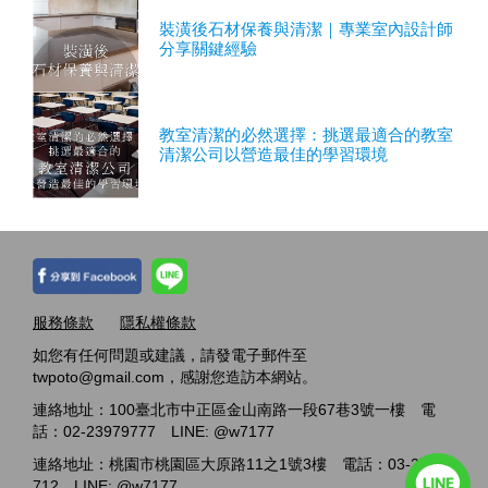
裝潢後石材保養與清潔｜專業室內設計師
分享關鍵經驗
教室清潔的必然選擇：挑選最適合的教室
清潔公司以營造最佳的學習環境
服務條款
隱私權條款
如您有任何問題或建議，請發電子郵件至
twpoto@gmail.com，感謝您造訪本網站。
連絡地址：100臺北市中正區金山南路一段67巷3號一樓 電
話：02-23979777 LINE: @w7177
連絡地址：桃園市桃園區大原路11之1號3樓 電話：03-2717-
712 LINE: @w7177