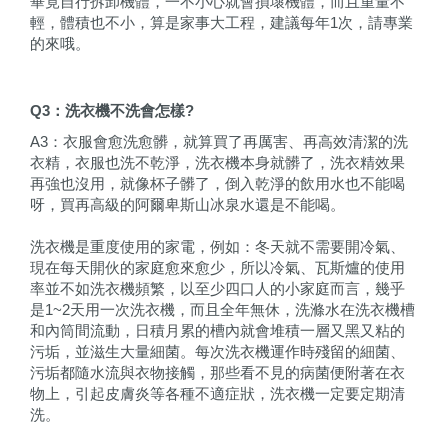
畢竟自行拆卸機體，一不小心就會損壞機體，而且重量不
輕，體積也不小，算是家事大工程，建議每年1次，請專業
的來哦。
Q3
：洗衣機不洗會怎樣?
A3：衣服會愈洗愈髒，就算買了再厲害、再高效清潔的洗
衣精，衣服也洗不乾淨，洗衣機本身就髒了，洗衣精效果
再強也沒用，就像杯子髒了，倒入乾淨的飲用水也不能喝
呀，買再高級的阿爾卑斯山冰泉水還是不能喝。
洗衣機是重度使用的家電，例如：冬天就不需要開冷氣、
現在每天開伙的家庭愈來愈少，所以冷氣、瓦斯爐的使用
率並不如洗衣機頻繁，以至少四口人的小家庭而言，幾乎
是1~2天用一次洗衣機，而且全年無休，洗滌水在洗衣機槽
和內筒間流動，日積月累的槽內就會堆積一層又黑又粘的
污垢，並滋生大量細菌。每次洗衣機運作時殘留的細菌、
污垢都隨水流與衣物接觸，那些看不見的病菌便附著在衣
物上，引起皮膚炎等各種不適症狀，洗衣機一定要定期清
洗。