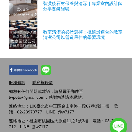
裝潢後石材保養與清潔｜專業室內設計師
分享關鍵經驗
教室清潔的必然選擇：挑選最適合的教室
清潔公司以營造最佳的學習環境
服務條款
隱私權條款
如您有任何問題或建議，請發電子郵件至
twpoto@gmail.com，感謝您造訪本網站。
連絡地址：100臺北市中正區金山南路一段67巷3號一樓 電
話：02-23979777 LINE: @w7177
連絡地址：桃園市桃園區大原路11之1號3樓 電話：03-2717-
712 LINE: @w7177