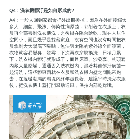
Q4
：洗衣機髒汙是如何形成的?
A4：一般人回到家都會把外出服換掉，因為在外面接觸太
多人，細菌、飛沫、傳染性病原菌…都附著在衣服上，衣
服再全部丟到洗衣機洗，之後掛在陽台陰乾，現在人居住
空間小，而且幾乎是雙薪家庭，沒有空間也沒有時間把衣
服拿到大太陽底下曝晒，無法讓太陽的紫外線全面殺菌，
衣物就容易變臭、發霉，下次再次穿脫換洗，日積月累
下，洗衣機內髒汙就形成了，而且床單、沙發套、枕頭套
內藏大量塵蟎，通通丟入洗衣機內，混著其他髒汙病菌一
起清洗，這些髒東西就在衣服和洗衣機內壁之間跑來跑
去，在溫暖潮濕的環境內終年滋長著。建議平時洗完衣服
後，把洗衣機上蓋打開幫助通風，保持內部乾躁哦。