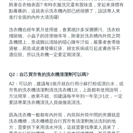
附著在衣物表面? 有時衣服洗完還有股味道，穿起來身體有
點癢癢的，這就表示洗衣機內部已經很髒了，該請專人來
進行全面的內外大清洗囉!
洗衣機在經年累月使用後，會累積許多深層髒污、洗衣粉
殘留物、小蟲子的排泄物等等，附著於洗衣槽內外筒之間
及機體上，形成難以清除的噁心陳年汙垢，嚴重者會導致
過敏，易造成皮膚發癢紅疹、婦女疾病或引起皮膚炎等不
適症狀。所以洗衣機一定要定期清潔。
Q2
：自己買市售的洗衣機清潔劑可以嗎?
A2：可以的，建議每1個月就自行用小蘇打粉或漂白水，或
市售的洗衣機清潔劑清洗洗衣機1次，上面都有使用說明，
方法簡單，效果不錯。但建議每半年到一年至少1次，一定
要請專業洗衣機清洗人員做徹底清洗。
因為洗衣機一般都有內外筒，內筒與外筒中間的夾層就是
洗衣機槽，洗衣機槽是自行買市售清潔劑無法洗到的地
方，需要拆下來用清水沖洗，這就需要找專業人員來了，