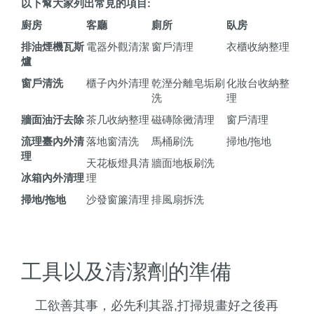
以下幫大家列出常見的項目:
廚房
客廳
廁所
臥房
排油煙機瓦斯
電器外觀清潔
窗戶清理
衣櫃收納整理
爐
窗戶清洗
櫃子內外清理
乾溼分離皂垢刷
化妝台收納整
洗
理
牆面油汙去除
茶几收納整理
磁磚除黴清理
窗戶清理
流理臺內外清
落地窗清洗
馬桶刷洗
掃地
/
拖地
理
天花板燈具清
牆面地板刷洗
冰箱內外清理
理
掃地
/
拖地
沙發窗簾清理
排風扇拆洗
工具以及清潔劑的準備
工欲善其事，必先利其器,打掃規畫好之後再