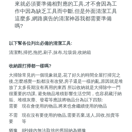
來就必須要準備相對應的工具,才不會因為工
作中因為缺乏工具而中斷,但是外面清潔工具
這麼多,網路廣告的清潔神器我都需要準備
嗎?
以下幫各位列出必備的清潔工具:
清潔劑,掃把,拖把,刷子,抹布,垃圾袋,收納箱
收納跟打掃都一樣嗎?
大掃除常見的一個現象就是,花了好久的時間全屋打掃完之
後,怎麼感覺一點都沒有改變,房子還是一樣的亂,原因就是堆
放了太多長期沒有再用的東西 所以收納就是大掃除中一門
很重要的功課, 避免物品堆積影響生活空間，也容易藏汙納
垢、堆積灰塵、發霉等應該將物品分為以下四類:
需要
現在會使用的物品
,
將來也會繼續使用的物品
不需
現在沒有要使用的物品
,
需要丟棄
,
送人
,
回收
,
拍賣等
要
等
猶豫
8
秒鐘內無法取捨的舊歸納為猶豫