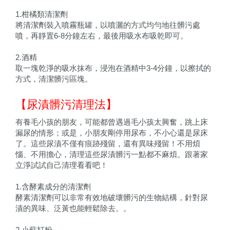
1.柑橘類清潔劑
將清潔劑裝入噴霧瓶罐，以噴灑的方式均勻地往髒污處
噴，再靜置6-8分鐘左右，最後用吸水布吸乾即可。
2.酒精
取一塊乾淨的吸水抹布，浸泡在酒精中3-4分鐘，以擦拭的
方式，清潔髒污區塊。
【尿漬髒污清理法】
有養毛小孩的朋友，可能都曾遇過毛小孩太興奮，跳上床
漏尿的情形；或是，小朋友剛停用尿布，不小心還是尿床
了。這些尿漬不僅有痕跡殘留，還有異味殘留！不用煩
惱、不用擔心，清理這些尿漬髒污一點都不麻煩。跟著家
立淨試試自己清理看看吧！
1.含酵素成分的清潔劑
酵素清潔劑可以非常有效地破壞髒污的生物結構，針對尿
漬的異味、泛黃也能輕鬆除去。。
2.小蘇打粉