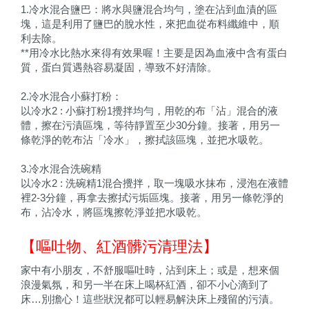
1.冷水混合鹽巴：將水與鹽混合均勻，塗在沾到血漬的區
塊，這是利用了鹽巴的脫水性，來把血從布料纖維中，順
利去除。
**用冷水比熱水來得有效果喔！主要是因為血液中含有蛋白
質，蛋白質遇熱容易凝固，導致不好清除。
2.冷水混合小蘇打粉：
以冷水2 : 小蘇打粉1攪拌均勻，用乾的布「沾」混合的液
體，擦在污漬區塊，等待靜置至少30分鐘。接著，用另一
條乾淨的乾布沾「冷水」，擦拭該區塊，並把水吸乾。
3.冷水混合洗碗精
以冷水2 : 洗碗精1混合攪拌，取一塊吸水抹布，浸泡在液體
裡2-3分鐘，再拿去擦拭污垢區塊。接著，用另一條乾淨的
布，沾冷水，將區塊擦乾淨並把水吸乾。
【嘔吐物、紅酒髒污清理法】
家中有小朋友，不舒服嘔吐時，沾到床上；或是，想來個
浪漫氣氛，和另一半在床上喝杯紅酒，卻不小心滴到了
床…別擔心！這些狀況都可以輕易解決床上殘留的污漬。