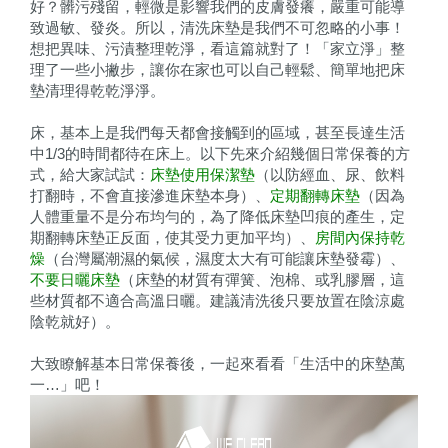
好？髒污殘留，輕微是影響我們的皮膚發癢，嚴重可能導
致過敏、發炎。所以，清洗床墊是我們不可忽略的小事！
想把異味、污漬整理乾淨，看這篇就對了！「家立淨」整
理了一些小撇步，讓你在家也可以自己輕鬆、簡單地把床
墊清理得乾乾淨淨。
床，基本上是我們每天都會接觸到的區域，甚至長達生活
中1/3的時間都待在床上。以下先來介紹幾個日常保養的方
式，給大家試試：
床墊使用保潔墊
（以防經血、尿、飲料
打翻時，不會直接滲進床墊本身）、
定期翻轉床墊
（因為
人體重量不是分布均勻的，為了降低床墊凹痕的產生，定
期翻轉床墊正反面，使其受力更加平均）、
房間內保持乾
燥
（台灣屬潮濕的氣候，濕度太大有可能讓床墊發霉）、
不要日曬床墊
（床墊的材質有彈簧、泡棉、或乳膠層，這
些材質都不適合高溫日曬。建議清洗後只要放置在陰涼處
陰乾就好）。
大致瞭解基本日常保養後，一起來看看「生活中的床墊萬
一…」吧！