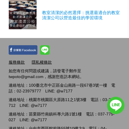
教室清潔的必然選擇：挑選最適合的教室
清潔公司以營造最佳的學習環境
服務條款
隱私權條款
如您有任何問題或建議，請發電子郵件至
twpoto@gmail.com，感謝您造訪本網站。
連絡地址：100臺北市中正區金山南路一段67巷3號一樓 電
話：02-23979777 LINE: @w7177
連絡地址：桃園市桃園區大原路11之1號3樓 電話：03-2717-
712 LINE: @w7177
連絡地址：苗栗縣竹南鎮科專六路1號1樓 電話：037-775-
027 LINE: @w7177
連絡地址：台中市西區館前路55號10樓之9 電話：04-