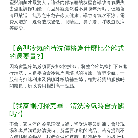
塵與細菌才最驚人，這些內部堵塞的灰塵會導致冷氣機失
去溫度調節功能，而且外觀雖然看不見陳年污垢，但隨著
冷風放送，無形之中危害家人健康，導致冷氣吹不涼，電
費又增加，還會造成過敏、眼睛紅、鼻子癢、呼吸道疾病
等感染。
【窗型冷氣的清洗價格為什麼比分離式
的還要貴?】
因為窗型冷氣必須要安排2位技師，將整台冷氣機扛下來進
行清洗，且還要負責冷氣周圍環境的復原。窗型冷氣，一
般都有打速利康及黏珍珠板填補空隙，相對耗費的服務時
間較長，所以費用相對高一點點。
【我家剛打掃完畢，清洗冷氣時會弄髒
嗎?】
不會，家立淨的冷氣清潔技師，皆受過專業訓練，會於現
場和客戶溝通好清洗時，所需要移動的物品。若有提到不
方便移動的物品，我們會做好遮蔽、防護措施，地板上也