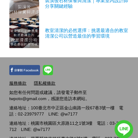
裝潢後石材保養與清潔｜專業室內設計師
分享關鍵經驗
教室清潔的必然選擇：挑選最適合的教室
清潔公司以營造最佳的學習環境
服務條款
隱私權條款
如您有任何問題或建議，請發電子郵件至
twpoto@gmail.com，感謝您造訪本網站。
連絡地址：100臺北市中正區金山南路一段67巷3號一樓 電
話：02-23979777 LINE: @w7177
連絡地址：桃園市桃園區大原路11之1號3樓 電話：03-2717-
712 LINE: @w7177