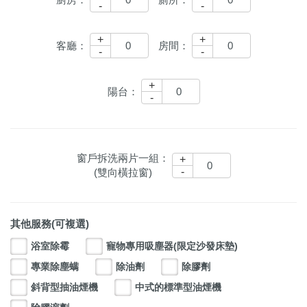
-
-
+
+
客廳：
房間：
-
-
+
陽台：
-
窗戶拆洗兩片一組：
+
-
(雙向橫拉窗)
其他服務(可複選)
浴室除霉
寵物專用吸塵器(限定沙發床墊)
專業除塵螨
除油劑
除膠劑
斜背型抽油煙機
中式的標準型油煙機