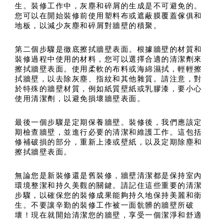
生。裝修工作中，灰塵和碎屑的生成是不可避免的。
您可以在開始裝修前使用塑料布或遮蔽膜覆蓋傢俱和
地板，以減少灰塵和碎屑對牆壁的積聚。
第二個步驟是徹底擦拭牆壁表面。根據牆壁的材質和
裝修過程中使用的材料，您可以選擇合適的清潔劑來
擦拭牆壁表面。使用柔軟的布料或海綿濕拭，輕輕擦
拭牆壁，以去除灰塵、指紋和其他雜質。請注意，對
於特殊的牆壁材質，例如紙質壁紙或乳膠漆，要小心
使用清潔劑，以避免損壞牆壁表面。
最後一個步驟是定期保養牆壁。裝修後，我們應該定
期檢查牆壁，並進行必要的清潔和維護工作。這包括
修補破損的部分，重新上漆或壁紙，以及定期除塵和
擦拭牆壁表面。
無論您是新裝修還是舊裝修，牆壁清潔都是保持室內
環境整潔和持久美觀的關鍵。請記住這些重要的清潔
步驟，以確保您的裝修成果能夠持久地保持美麗和衛
生。不要讓辛勤的裝修工作被一面骯髒的牆壁所破
壞！現在就開始清潔您的牆壁，享受一個潔淨和舒適