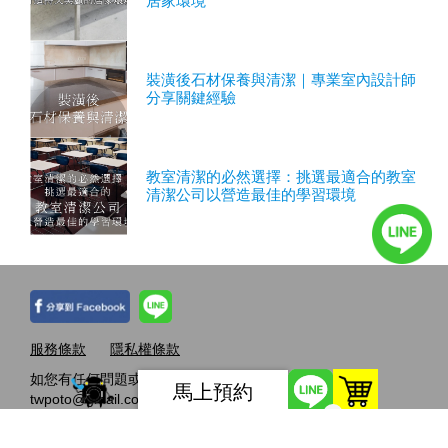
居家環境
裝潢後石材保養與清潔｜專業室內設計師
分享關鍵經驗
教室清潔的必然選擇：挑選最適合的教室
清潔公司以營造最佳的學習環境
服務條款
隱私權條款
如您有任何問題或建議，請發電子郵件至
馬上預約
twpoto@gmail.com，感謝您造訪本網站。
0
連絡地址：100臺北市中正區金山南路一段67巷3號一樓 電