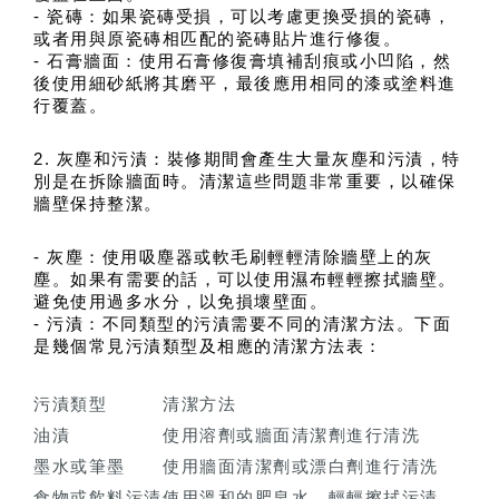
- 瓷磚：如果瓷磚受損，可以考慮更換受損的瓷磚，
或者用與原瓷磚相匹配的瓷磚貼片進行修復。
- 石膏牆面：使用石膏修復膏填補刮痕或小凹陷，然
後使用細砂紙將其磨平，最後應用相同的漆或塗料進
行覆蓋。
2. 灰塵和污漬：裝修期間會產生大量灰塵和污漬，特
別是在拆除牆面時。清潔這些問題非常重要，以確保
牆壁保持整潔。
- 灰塵：使用吸塵器或軟毛刷輕輕清除牆壁上的灰
塵。如果有需要的話，可以使用濕布輕輕擦拭牆壁。
避免使用過多水分，以免損壞壁面。
- 污漬：不同類型的污漬需要不同的清潔方法。下面
是幾個常見污漬類型及相應的清潔方法表：
污漬類型
清潔方法
油漬
使用溶劑或牆面清潔劑進行清洗
墨水或筆墨
使用牆面清潔劑或漂白劑進行清洗
食物或飲料污漬
使用溫和的肥皂水，輕輕擦拭污漬