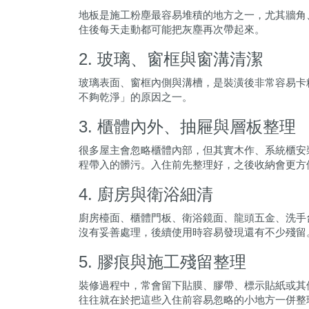
地板是施工粉塵最容易堆積的地方之一，尤其牆角
住後每天走動都可能把灰塵再次帶起來。
2. 玻璃、窗框與窗溝清潔
玻璃表面、窗框內側與溝槽，是裝潢後非常容易卡
不夠乾淨」的原因之一。
3. 櫃體內外、抽屜與層板整理
很多屋主會忽略櫃體內部，但其實木作、系統櫃安
程帶入的髒污。入住前先整理好，之後收納會更方
4. 廚房與衛浴細清
廚房檯面、櫃體門板、衛浴鏡面、龍頭五金、洗手
沒有妥善處理，後續使用時容易發現還有不少殘留
5. 膠痕與施工殘留整理
裝修過程中，常會留下貼膜、膠帶、標示貼紙或其
往往就在於把這些入住前容易忽略的小地方一併整