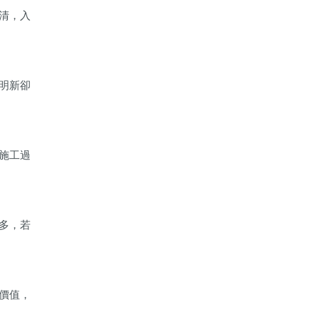
清，入
明新卻
施工過
多，若
價值，