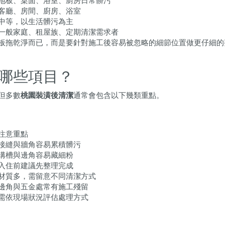
地板、桌面、浴室、廚房日常髒污
客廳、房間、廚房、浴室
中等，以生活髒污為主
一般家庭、租屋族、定期清潔需求者
板拖乾淨而已，而是要針對施工後容易被忽略的細節位置做更仔細的
哪些項目？
但多數
桃園裝潢後清潔
通常會包含以下幾類重點。
注意重點
接縫與牆角容易累積髒污
溝槽與邊角容易藏細粉
入住前建議先整理完成
材質多，需留意不同清潔方式
邊角與五金處常有施工殘留
需依現場狀況評估處理方式