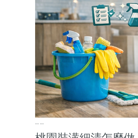
...
...
桃園裝潢細清怎麼做