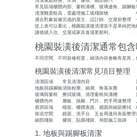
清潔重點
粉塵、木屑、膠痕、細部髒污
常見區域
櫃體內部、窗框溝槽、玻璃邊角、踢腳板
清潔難度
較高，需處理施工後殘留物
適合對象
裝修完成的屋主、設計師、交屋前整理
從上表可以看出，桃園裝潢後清潔並不是單純把地
讓後續入住、交屋或家具進場更順利。
桃園裝潢後清潔通常包含
不同空間、不同裝修程度，細清內容會略有差異，
桃園裝潢後清潔常見項目整理
清潔區域
常見清潔內容
地板與踢腳板
清除粉塵、細屑、角落灰塵
玻璃與窗框
擦拭玻璃、清理窗框與溝槽
櫃體內外
層板、抽屜、門片、把手周邊整理
廚房區域
檯面、櫃體表面、牆面與細節擦拭
衛浴空間
鏡面、洗手台、五金周邊與表面整理
細部殘留
膠痕、貼膜殘留、局部施工痕跡
1. 地板與踢腳板清潔