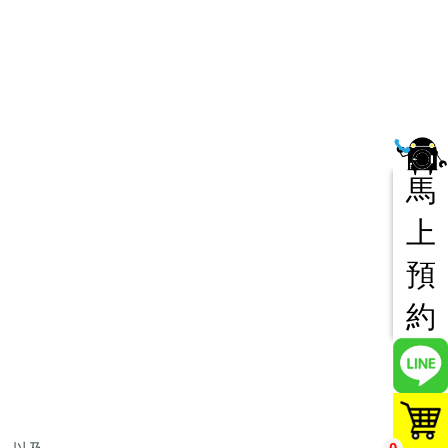
馬
上
預
約