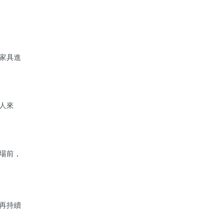
家具進
人來
場前，
再持續