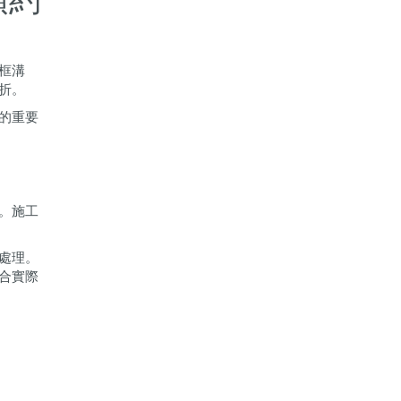
框溝
折。
的重要
。施工
處理。
合實際