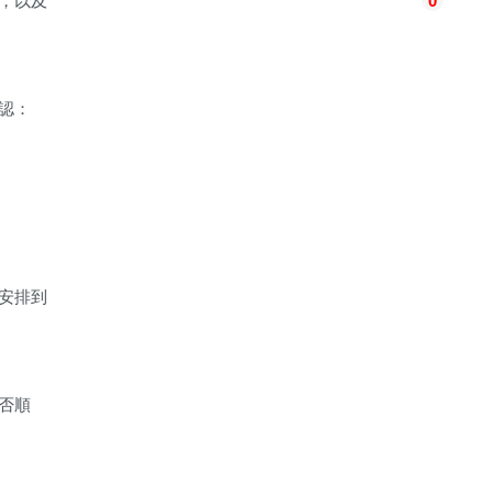
，以及
0
認：
安排到
否順