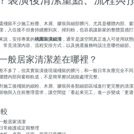
還殘留不少施工粉塵、木屑、膠痕與細部髒污。尤其是櫃體內部、窗
潔，入住後不但會持續擦到灰、掃到粉，也容易讓新家的整體質感打
來說，安排專業的
桃園裝潢細清
，通常是讓空間真正進入可使用狀態
、常見清潔內容、流程安排方式，以及挑選服務時該注意哪些細節。
一般居家清潔差在哪裡？
差不多了，但其實裝潢後現場殘留的髒污，和一般日常灰塵完全不同
櫃體內部與窗框軌道，不是簡單擦拭就能處理完整。
對施工後殘留的細粉、木屑、膠痕與各類細節區域進行更完整的清潔
留物與入住前整理需求，讓空間從「看起來完工」進一步變成「更適
比較
一般居家清潔
日常維護或定期整理