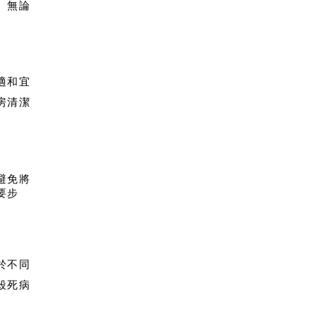
。無論
適和宜
房清潔
避免將
要步
於不同
殺死病