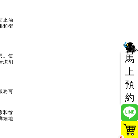
防止油
果和衛
要。使
馬
清潔劑
上
預
服務可
約
康和愉
詳細地