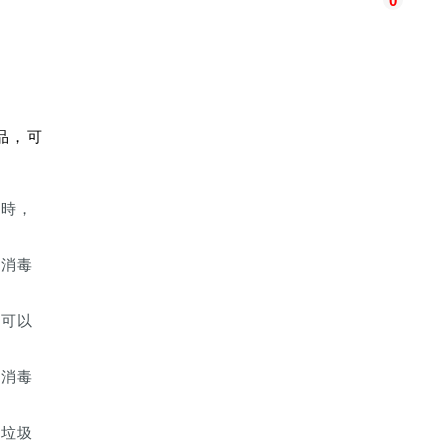
0
品，可
跡時，
有消毒
劑可以
和消毒
和垃圾